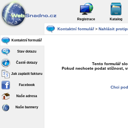
Registrace
Katalog
Kontaktní formulář
>
Nahlásit proti
Kontaktní formulář
Stav dotazu
Časté dotazy
Tento formulář slo
Pokud nechcete podat stížnost, v
Jak zaplatit fakturu
Facebook
Chci pod
Naše adresa
Naše bannery