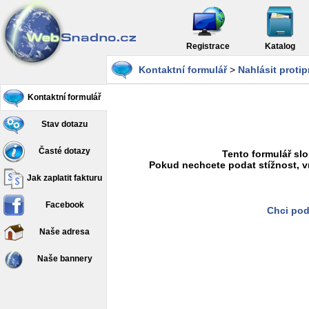
Registrace
Katalog
Kontaktní formulář
>
Nahlásit proti
Kontaktní formulář
Stav dotazu
Časté dotazy
Tento formulář slo
Pokud nechcete podat stížnost, v
Jak zaplatit fakturu
Facebook
Chci pod
Naše adresa
Naše bannery