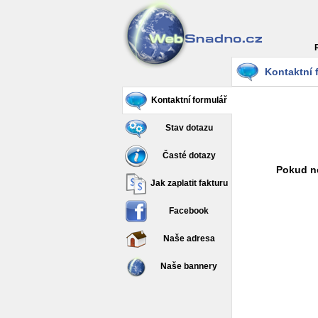
Kontaktní 
Kontaktní formulář
Stav dotazu
Časté dotazy
Pokud ne
Jak zaplatit fakturu
Facebook
Naše adresa
Naše bannery