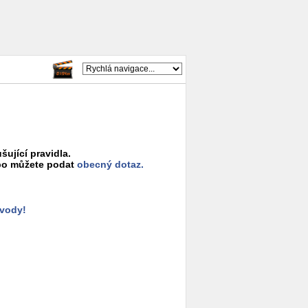
šující pravidla.
o můžete podat
obecný dotaz.
ůvody!