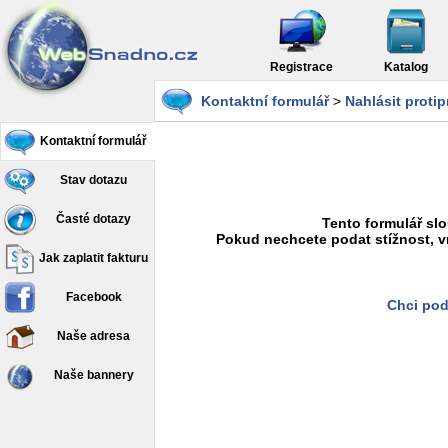
Registrace
Katalog
Kontaktní formulář
>
Nahlásit proti
Kontaktní formulář
Stav dotazu
Časté dotazy
Tento formulář slo
Pokud nechcete podat stížnost, v
Jak zaplatit fakturu
Facebook
Chci pod
Naše adresa
Naše bannery