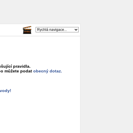
šující pravidla.
o můžete podat
obecný dotaz.
ůvody!