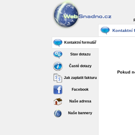
Kontaktní 
Kontaktní formulář
Stav dotazu
Časté dotazy
Pokud ne
Jak zaplatit fakturu
Facebook
Naše adresa
Naše bannery