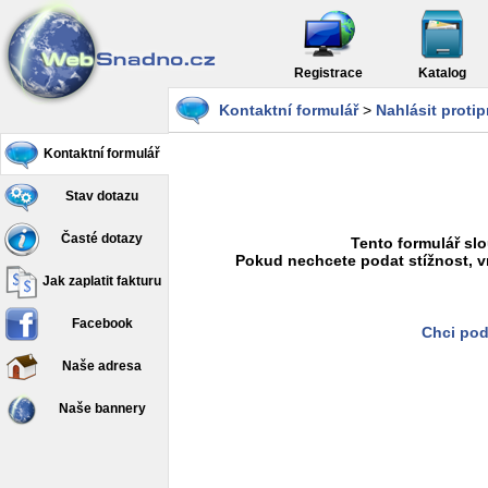
Registrace
Katalog
Kontaktní formulář
>
Nahlásit proti
Kontaktní formulář
Stav dotazu
Časté dotazy
Tento formulář slo
Pokud nechcete podat stížnost, v
Jak zaplatit fakturu
Facebook
Chci pod
Naše adresa
Naše bannery