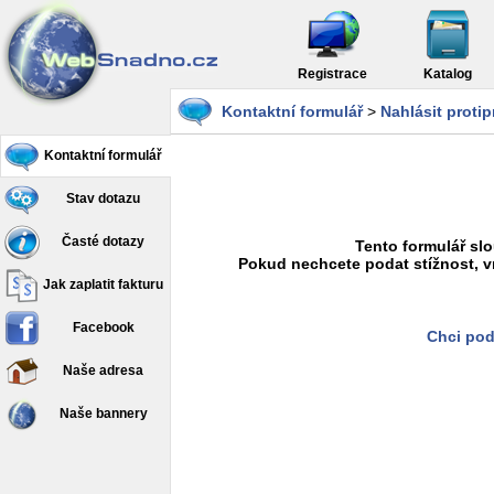
Registrace
Katalog
Kontaktní formulář
>
Nahlásit proti
Kontaktní formulář
Stav dotazu
Časté dotazy
Tento formulář slo
Pokud nechcete podat stížnost, v
Jak zaplatit fakturu
Facebook
Chci pod
Naše adresa
Naše bannery