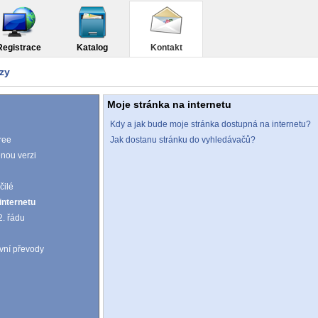
Registrace
Katalog
Kontakt
zy
.
Moje stránka na internetu
Kdy a jak bude moje stránka dostupná na internetu?
ree
Jak dostanu stránku do vyhledávačů?
nou verzi
čilé
internetu
. řádu
vní převody