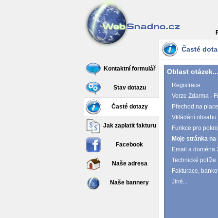
Časté dota
Kontaktní formulář
Oblast otázek..
Registrace
Stav dotazu
Verze Zdarma - F
Časté dotazy
Přechod na place
Vkládání obsahu
Jak zaplatit fakturu
Funkce pro pokro
Moje stránka na 
Facebook
Email a doména 2
Technické potíže
Naše adresa
Fakturace, banko
Jiné...
Naše bannery