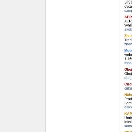
Bílý
ovčá
samp
AER
AERO
vyhl
akdk
Zhen
Trad
zhen
Mode
webo
1:16
mode
Oboj
Oboj
oboj
Circ
cirk
Náhr
Prod
Lomb
dily
KAM
Uměl
inte
kame