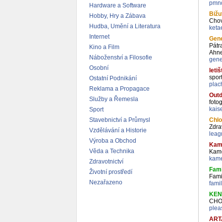
pmnd
Hardware a Software
Bižu
Hobby, Hry a Zábava
Chov
Hudba, Umění a Literatura
keta
Internet
Gene
Pátr
Kino a Film
Ahne
Náboženství a Filosofie
gene
Osobní
leti
spor
Ostatní Podnikání
plac
Reklama a Propagace
Outd
Služby a Řemesla
fotog
kais
Sport
Stavebnictví a Průmysl
Chlo
Zdrav
Vzdělávání a Historie
leag
Výroba a Obchod
Kam
Věda a Technika
Kam
kame
Zdravotnictví
Fami
Životní prostředí
Fami
Nezařazeno
fami
KEN
CHO
plea
ART