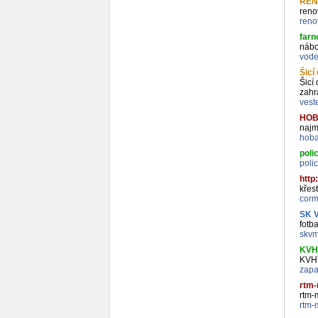
RENO
reno
reno
farn
nábo
vode
Šicí
Šicí
zahr
vest
HOB
najm
hoba
poli
polic
http
křes
corm
SK 
fotb
skvm
KVHT
KVHT
zapa
rtm-
rtm-
rtm-