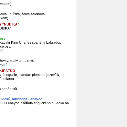
.
celkem)
želva uhlířská, želva zelenavá
elkem)
ice "NUBIKA"
NUBIKA"
 psy
avalír King Charles španěl a Labrador.
ro psy.
em)
vky, krajty a hroznýši
lkem)
 POUPÁTKO
fotografie, standart plemene jezevčík, atd...
7 celkem)
 pepř a sůl
buldoků, bulldogge Leneyco
e FCI Leneyco. Štěňata anglického buldoka na