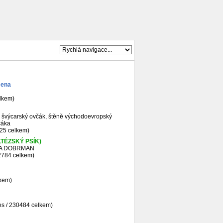
mena
lkem)
ý švýcarský ovčák, štěně východoevropský
čáka
025 celkem)
TÉZSKÝ PSÍK)
 A DOBRMAN
2784 celkem)
lkem)
es / 230484 celkem)