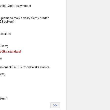
anice, vipet, psi,whippet
 plemena malý a velký čierny bradáč
828 celkem)
 celkem)
elkem)
evčíka standard
m)
, boloňáčků a BSP.Chovatelská stanice
kem)
elkem)
>>