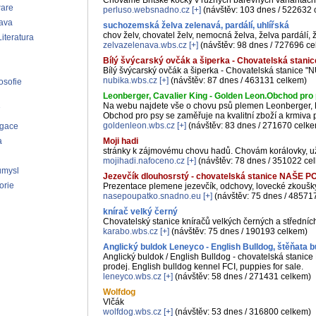
Chováme Britské kočky v různých barevných variantách
ware
perluso.websnadno.cz
[+]
(návštěv: 103 dnes / 522632 
ava
suchozemská želva zelenavá, pardálí, uhlířská
chov želv, chovatel želv, nemocná želva, želva pardálí, 
iteratura
zelvazelenava.wbs.cz
[+]
(návštěv: 98 dnes / 727696 c
Bílý švýcarský ovčák a šiperka - Chovatelská stan
Bílý švýcarský ovčák a šiperka - Chovatelská stanice "
nubika.wbs.cz
[+]
(návštěv: 87 dnes / 463131 celkem)
osofie
Leonberger, Cavalier King - Golden Leon.Obchod pro
Na webu najdete vše o chovu psů plemen Leonberger, K
Obchod pro psy se zaměřuje na kvalitní zboží a krmiva p
goldenleon.wbs.cz
[+]
(návštěv: 83 dnes / 271670 celk
agace
a
Moji hadi
stránky k zájmovému chovu hadů. Chovám korálovky, užo
mojihadi.nafoceno.cz
[+]
(návštěv: 78 dnes / 351022 ce
ůmysl
Jezevčík dlouhosrstý - chovatelská stanice NAŠE
orie
Prezentace plemene jezevčík, odchovy, lovecké zkoušky, 
nasepoupatko.snadno.eu
[+]
(návštěv: 75 dnes / 48571
knírač velký černý
Chovatelský stanice kníračů velkých černých a středních
karabo.wbs.cz
[+]
(návštěv: 75 dnes / 190193 celkem)
Anglický buldok Leneyco - English Bulldog, štěňata 
Anglický buldok / English Bulldog - chovatelská stanic
prodej. English bulldog kennel FCI, puppies for sale.
leneyco.wbs.cz
[+]
(návštěv: 58 dnes / 271431 celkem)
Wolfdog
Vlčák
wolfdog.wbs.cz
[+]
(návštěv: 53 dnes / 316800 celkem)