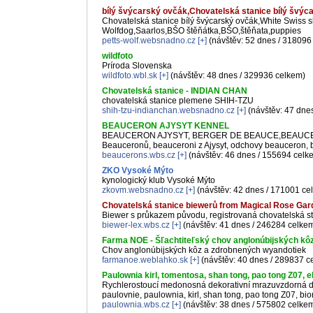
bílý švýcarský ovčák,Chovatelská stanice bílý švýca
Chovatelská stanice bílý švýcarský ovčák,White Swiss 
Wolfdog,Saarlos,BŠO štěňátka,BŠO,štěňata,puppies
petts-wolf.websnadno.cz
[+]
(návštěv: 52 dnes / 318096
wildfoto
Príroda Slovenska
wildfoto.wbl.sk
[+]
(návštěv: 48 dnes / 329936 celkem)
Chovatelská stanice - INDIAN CHAN
chovatelská stanice plemene SHIH-TZU
shih-tzu-indianchan.websnadno.cz
[+]
(návštěv: 47 dne
BEAUCERON AJYSYT KENNEL
BEAUCERON AJYSYT, BERGER DE BEAUCE,BEAUCERO
Beauceronů, beauceroni z Ajysyt, odchovy beauceron, 
beaucerons.wbs.cz
[+]
(návštěv: 46 dnes / 155694 celk
ZKO Vysoké Mýto
kynologický klub Vysoké Mýto
zkovm.websnadno.cz
[+]
(návštěv: 42 dnes / 171001 ce
Chovatelská stanice biewerů from Magical Rose Gar
Biewer s průkazem původu, registrovaná chovatelská st
biewer-lex.wbs.cz
[+]
(návštěv: 41 dnes / 246284 celke
Farma NOE - Šľachtiteľský chov anglonúbijských kô
Chov anglonúbijských kôz a zdrobnených wyandotiek
farmanoe.weblahko.sk
[+]
(návštěv: 40 dnes / 289837 c
Paulownia kirl, tomentosa, shan tong, pao tong Z07, 
Rychlerostoucí medonosná dekorativní mrazuvzdorná dře
paulovnie, paulownia, kirl, shan tong, pao tong Z07, b
paulownia.wbs.cz
[+]
(návštěv: 38 dnes / 575802 celke