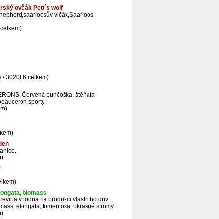
rský ovčák Pett´s wolf
shepherd,saarloosův vlčák,Saarloos
 celkem)
s / 302086 celkem)
NS, Červená punčoška, štěňata
beauceron sporty
em)
lkem)
den
anice,
m)
z
elkem)
elongata, biomass
vina vhodná na produkci vlastního dříví,
iomass, elongata, tomentosa, okrasné stromy
m)