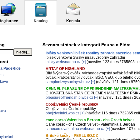
Registrace
Katalog
Kontakt
log
Seznam stránek v kategorii Fauna a Flóra
ibišky venkovní ibišek rostliny zahrada sazenice se
ibišek venkovní Syrský mrazuvzdorný zahradní
osti
ibisky.websnadno.cz
[+]
(návštěv: 123 dnes / 765808 ce
na PageRide
ARTAY OF HIGHLAND
Bílý švýcarský ovčák, východoevropský ovčák štěně bíl
es
ovčák, krátkosrstý bílý ovčák, BŠO, VEO, klub bílého ov
lkově
sampionizvysociny.wbs.cz
[+]
(návštěv: 121 dnes / 975
KENNEL PLEASURE OF FRIENDSHIP-MALTESE(MAL
CHOVATELSKÁ STANICE PLEMEN MALTÉZSKÝ PSÍK
pleasureoffriendship.wbs.cz
[+]
(návštěv: 121 dnes / 26
Obojživelníci České republiky
Obojživelníci České republiky
rava
obojzivelnici.wbs.cz
[+]
(návštěv: 116 dnes / 732865 ce
cane corso Valentina a Beroan - chs Czech Velvet
Cane corso - chs Czech Velvet - Valentinka a Beroan
canecorsovalentina.websnadno.cz
[+]
(návštěv: 107 dn
Britské kočky - PERLUSO.CZ
ytování