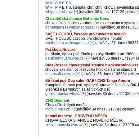
W H I P P E T S
W H I P P E T S, štěňata, chrt, chrti, chov, chovatelská st
whippets.wbs.cz
[+]
(návštěv: 38 dnes / 127126 celkem)
Chovateľská stanica Bohemia Ness
chovateľská stanica zaoberajúca sa chovom a výcvikom
bohemianess.websnadno.cz
[+]
(návštěv: 38 dnes / 38
SVĚT HOLUBŮ, časopis pro chovatele holubů
SVĚT HOLUBŮ časopis pro chovatele holubů
svetholubu.websnadno.cz
[+]
(návštěv: 37 dnes / 99385
Psí škola Novaro
psí škola, výcvik psů, škola pro psy, školička pro štěňata
psiskolanovaro.wbs.cz
[+]
(návštěv: 35 dnes / 171934 c
Rios Rosalia chovatelská stanice hladkosrstého jez
chovatelská stanice jezevčíka hladkosrstého standard
riosrosalia.wbs.cz
[+]
(návštěv: 35 dnes / 136534 celke
Stříhání psů-Dog salon GABI, CHS Tango Amore
Kompletní úprava psú, výstavní úprava bišonků, lvíčků
Bišonků a Bernských salašnických psů.
gabistudenka.wbs.cz
[+]
(návštěv: 35 dnes / 111350 cel
CHS Diamant
Chov ušlechtilých morčat
morcici.wbs.cz
[+]
(návštěv: 34 dnes / 217743 celkem)
kennel maltese_Z NOVÉHO MĚSTA
CHOVATELSKÁ STANICE Z NOVÉHO MĚSTA
znovehomesta.wbs.cz
[+]
(návštěv: 34 dnes / 127929 c