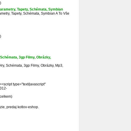
)
 Parametry, Tapety, Schémata, Symbian
rametry, Tapety, Schémata, Symbian A To Vše
)
 Schémata, 3gp Filmy, Obrázky,
ry, Schémata, 3gp Filmy, Obrázky, Mp3,
<script type="text/javascript"
5012-
 celkem)
ízie, predaj kotlov-eshop.