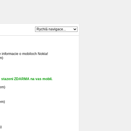
e informacie o mobiloch Nokia!
m)
 ke stazeni ZDARMA na vas mobil.
kem)
em)
m)