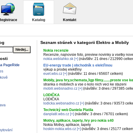
Registrace
Katalog
Kontakt
log
Seznam stránek v kategorii Elektro a Mobily
Nokia recenzie
Recenzie, najnovsie foto, preview novinky a vsetky nov
osti
nokia.weblahko.sk
[+]
(návštěv: 21 dnes / 212990 celke
na PageRide
EU-energy trade | obchodník s elektřinou
výkup a prodej elektřiny
es
euet.wbs.cz
[+]
(návštěv: 11 dnes / 65607 celkem)
lkově
Mobily, java hry,schemata,3gp filmy........proste vse
stranka o mobilech a vse o kolo nich veci ke stazeni
mobili.websnadno.cz
[+]
(návštěv: 3 dnes / 297385 cel
LODIČKA
LODIČKA
lodicka.websnadno.cz
[+]
(návštěv: 3 dnes / 93573 celk
rava
Technický web Daniela Platila
danplatil.wbs.cz
[+]
(návštěv: 3 dnes / 76701 celkem)
Motivy, aplikace, tapety, hry pro nokia s40
Nokia Motivy, aplikace, tapety
hoskin-nokia.wbs.cz
[+]
(návštěv: 3 dnes / 25177 celke
ytování