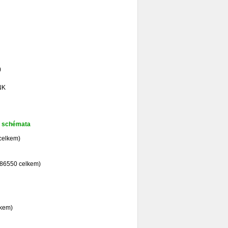
)
NK
y, schémata
 celkem)
/ 86550 celkem)
lkem)