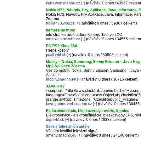
kabs.websnadno.cz
[+]
(návštěv: 0 dnes / 43967 celkem
Nokia N73, Návody, Hry, Aplikace, Java, Informace,
Nokia N73, Návody, Hry, Aplikace, Java, Informace, Pa
Zdarma
nokian73.wbs.cz
[+]
(návštěv: 0 dnes / 39367 celkem)
kamera na moto
info stránka pro outdoor kameru Tachyon XC
motokamera.wbs.cz
[+]
(návštěv: 0 dnes / 34555 celkem
PC PS3 Xbox 360
Herné kozoly
pcall.wbl.sk
[+]
(návštěv: 0 dnes / 30908 celkem)
Mobily = Nokia, Samsung, Sonny Ericson = Java Hry,
Mp3,Aplikace Zdarma
Vše do mobilu Nokia, Sonny Ericson, Samsung = Java H
Aplikace
mobily.snadno.eu
[+]
(návštěv: 0 dnes / 30715 celkem)
JAVA HRY
<script src="http://www.clocklink.com/embed.js"></script>
language="JavaScript">obj=new Object;obj.clockfile="
orange.swf";obj.TimeZone="CzechRepublic_Prague&
java-games.websnadno.cz
[+]
(návštěv: 0 dnes / 30456
Elektroinštalácie, bleskozvody, revízíe, kotolne
Elektroservice - elektroinštalácie, bleskozvody LPS, rev
digi.wbl.sk
[+]
(návštěv: 0 dnes / 28337 celkem)
Servis televizních antén
Vše pro kvalitní televizní signál
anteny.snadno.eu
[+]
(návštěv: 0 dnes / 24140 celkem)