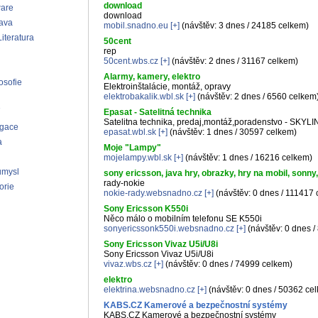
download
ware
download
ava
mobil.snadno.eu
[+]
(návštěv: 3 dnes / 24185 celkem)
iteratura
50cent
rep
50cent.wbs.cz
[+]
(návštěv: 2 dnes / 31167 celkem)
Alarmy, kamery, elektro
osofie
Elektroinštalácie, montáž, opravy
elektrobakalik.wbl.sk
[+]
(návštěv: 2 dnes / 6560 celkem
Epasat - Satelitná technika
Satelitna technika, predaj,montáž,poradenstvo - SKYLI
agace
epasat.wbl.sk
[+]
(návštěv: 1 dnes / 30597 celkem)
a
Moje "Lampy"
mojelampy.wbl.sk
[+]
(návštěv: 1 dnes / 16216 celkem)
ůmysl
sony ericsson, java hry, obrazky, hry na mobil, sonn
rady-nokie
orie
nokie-rady.websnadno.cz
[+]
(návštěv: 0 dnes / 111417
Sony Ericsson K550i
Něco málo o mobilním telefonu SE K550i
sonyericssonk550i.websnadno.cz
[+]
(návštěv: 0 dnes 
Sony Ericsson Vivaz U5i/U8i
Sony Ericsson Vivaz U5i/U8i
vivaz.wbs.cz
[+]
(návštěv: 0 dnes / 74999 celkem)
elektro
elektrina.websnadno.cz
[+]
(návštěv: 0 dnes / 50362 ce
KABS.CZ Kamerové a bezpečnostní systémy
KABS.CZ Kamerové a bezpečnostní systémy