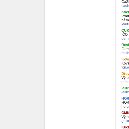
CaSi
casi
Kvet
Prod
násl
kvet
CUK
IČO:
pern
Ros
Farm
rosi
Ková
Ková
tcn.
Dřev
Výro
pele
leil
leil
HOR
HORU
horu
GMK
Výro
gmko
Kuch