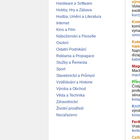
výro
Hardware a Software
Voli
Hobby, Hry a Zábava
exot
kurz
Hudba, Umění a Literatura
Komí
Internet
komí
Kino a Film
vyna
simo
Náboženství a Filosofie
Kabe
Osobní
top
Ostatní Podnikání
Najn
diza
Reklama a Propagace
kabe
Služby a Řemesla
Magd
Sport
Mach
mac
Stavebnictví a Průmysl
Přír
Vzdělávání a Historie
Čist
Výroba a Obchod
prof
séru
Věda a Technika
kola
Zdravotnictví
Krch
Životní prostředí
výro
Nezařazeno
kola
Feri
Vrat
feri
CaS