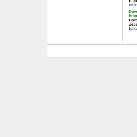
Prod
omie
Dovo
hran
Dovo
де́р
bals