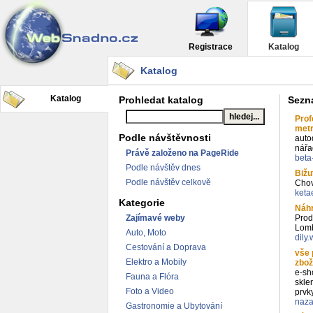
Registrace
Katalog
Katalog
Katalog
Prohledat katalog
Sezn
Prof
met
Podle návštěvnosti
auto
nářa
Právě založeno na PageRide
beta
Podle návštěv dnes
Bižu
Podle návštěv celkově
Chov
keta
Kategorie
Náhr
Zajímavé weby
Prod
Lomb
Auto, Moto
dily
Cestování a Doprava
vše 
Elektro a Mobily
zbož
e-sh
Fauna a Flóra
skle
Foto a Video
prvk
naza
Gastronomie a Ubytování