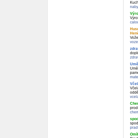
Kuch
naby
Výro
Výro
calo
Husq
Hen
Vožen
voze
zdra
dopl
zdra
Uměl
Uměl
pamě
mate
Včel
Včel
oddě
vcel
Che
prod
che
spod
spod
prad
Omít