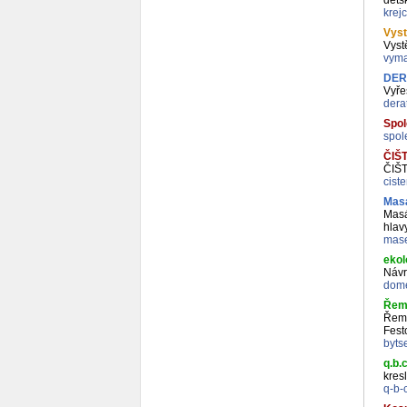
děts
krej
Vyst
Vyst
vyma
DER
Vyře
dera
Spol
spol
ČIŠ
ČIŠ
cist
Masá
Masá
hlav
mase
ekol
Návr
dome
Řeme
Řeme
Fest
byts
q.b.
kres
q-b-