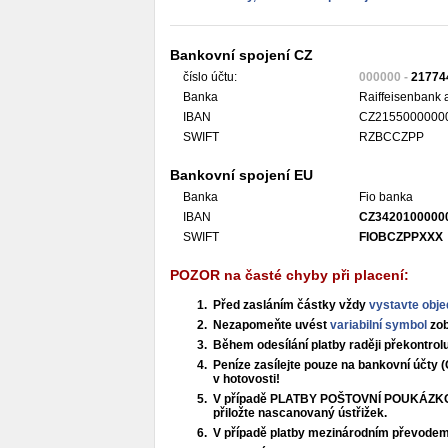
Bankovní spojení CZ
číslo účtu:
000000 -
21774
Banka
Raiffeisenbank a
IBAN
CZ2155000000
SWIFT
RZBCCZPP
Bankovní spojení EU
Banka
Fio banka
IBAN
CZ3420100000
SWIFT
FIOBCZPPXXX
POZOR na časté chyby při placení:
Před zasláním částky vždy
vystavte obj
Nezapomeňte uvést
variabilní symbol
zob
Během odesílání platby raději překontrol
Peníze zasílejte pouze na bankovní účty 
v hotovosti!
V případě PLATBY POŠTOVNÍ POUKÁZKOU 
přiložte nascanovaný ústřižek.
V případě platby mezinárodním převode