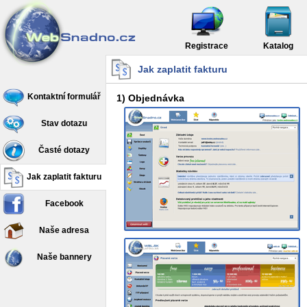
Registrace
Katalog
Jak zaplatit fakturu
Kontaktní formulář
1) Objednávka
Stav dotazu
Časté dotazy
Jak zaplatit fakturu
Facebook
Naše adresa
Naše bannery