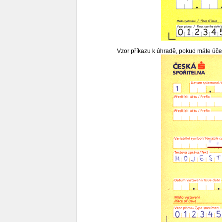
Vzor příkazu k úhradě, pokud máte účet