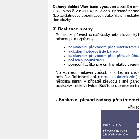
Daňový doklad Vám bude vystaven a zaslán ema
ČR (Zákon č. 235/2004 Sb., o dani z přidané hodnoty
(lze zaškrtnout v objednávce). Jako "datum uskuteč
den služby.
3) Realizace platby
Peníze lze převést na náš český nebo slovenský b
následujícími způsoby:
bankovním převodem přes internetové 
vkladem hotovosti do banky
bankovním převodem přes příkaz k úhr
poštovní poukázkou
pomocí tlačítka pro on-line platby vyg
Nejrychlejší bankovní způsob je odeslání část
pobočce Raiffeisenbank (
seznam poboček zde.
)
několika minut. V případě převodu z jiné bank
poukázky - někdy i týden.
Buďte proto prosím trp
- Bankovní převod zadaný přes interne
Příkla