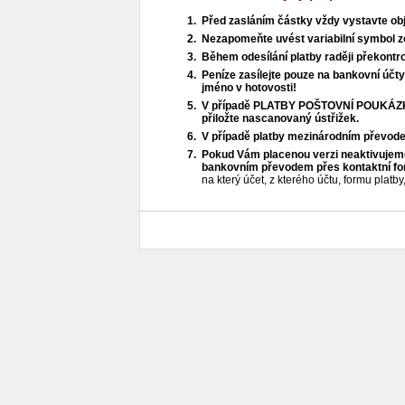
Před zasláním částky vždy vystavte ob
Nezapomeňte uvést variabilní symbol z
Během odesílání platby raději překontro
Peníze zasílejte pouze na bankovní účty
jméno v hotovosti!
V případě PLATBY POŠTOVNÍ POUKÁZKOU
přiložte nascanovaný ústřižek.
V případě platby mezinárodním převod
Pokud Vám placenou verzi neaktivujeme 
bankovním převodem přes kontaktní fo
na který účet, z kterého účtu, formu platb