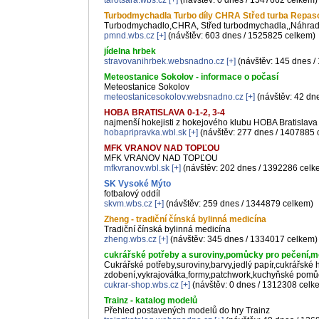
tarotsara.wbs.cz
[+]
(návštěv: 0 dnes / 1547662 celkem)
Turbodmychadla Turbo díly CHRA Střed turba Repa
Turbodmychadlo,CHRA, Střed turbodmychadla,,Náhradn
pmnd.wbs.cz
[+]
(návštěv: 603 dnes / 1525825 celkem)
jídelna hrbek
stravovanihrbek.websnadno.cz
[+]
(návštěv: 145 dnes /
Meteostanice Sokolov - informace o počasí
Meteostanice Sokolov
meteostanicesokolov.websnadno.cz
[+]
(návštěv: 42 dn
HOBA BRATISLAVA 0-1-2, 3-4
najmenší hokejisti z hokejového klubu HOBA Bratislava
hobapripravka.wbl.sk
[+]
(návštěv: 277 dnes / 1407885 
MFK VRANOV NAD TOPĽOU
MFK VRANOV NAD TOPĽOU
mfkvranov.wbl.sk
[+]
(návštěv: 202 dnes / 1392286 celk
SK Vysoké Mýto
fotbalový oddíl
skvm.wbs.cz
[+]
(návštěv: 259 dnes / 1344879 celkem)
Zheng - tradiční čínská bylinná medicína
Tradiční čínská bylinná medicína
zheng.wbs.cz
[+]
(návštěv: 345 dnes / 1334017 celkem)
cukrářské potřeby a suroviny,pomůcky pro pečení,m
Cukrářské potřeby,suroviny,barvy,jedlý papír,cukrářské
zdobení,vykrajovátka,formy,patchwork,kuchyňské pomůc
cukrar-shop.wbs.cz
[+]
(návštěv: 0 dnes / 1312308 celk
Trainz - katalog modelů
Přehled postavených modelů do hry Trainz