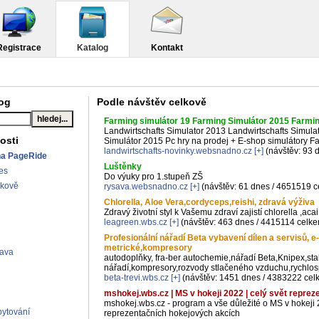
Registrace
Katalog
Kontakt
log
Podle návštěv celkově
Farming simulátor 19 Farming Simulátor 2015 Farmi
Landwirtschafts Simulator 2013 Landwirtschafts Simula
osti
Simulátor 2015 Pc hry na prodej + E-shop simulátory F
landwirtschafts-novinky.websnadno.cz
[+]
(návštěv: 93 
na PageRide
Luštěnky
es
Do výuky pro 1.stupeň ZŠ
lkově
rysava.websnadno.cz
[+]
(návštěv: 61 dnes / 4651519 
Chlorella, Aloe Vera,cordyceps,reishi, zdravá výživa
Zdravý životní styl k Vašemu zdraví zajistí chlorella ,acai
leagreen.wbs.cz
[+]
(návštěv: 463 dnes / 4415114 celk
Profesionální nářadí Beta vybavení dílen a servisů, e
metrické,kompresory
rava
autodoplňky, fra-ber autochemie,nářadí Beta,Knipex,st
nářadí,kompresory,rozvody stlačeného vzduchu,rychlos
beta-trevi.wbs.cz
[+]
(návštěv: 1451 dnes / 4383222 cel
mshokej.wbs.cz | MS v hokeji 2022 | celý svět reprez
mshokej.wbs.cz - program a vše důležité o MS v hokeji 
ytování
reprezentačních hokejových akcích