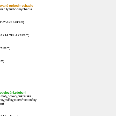
sované turbodmychadlo
í díly turbodmychadla
 1525423 celkem)
es / 1479084 celkem)
celkem)
em)
odelování,zdobení
 hmoty,polevy,cukrářské
ky,svíčky,cukrářské sáčky
em)