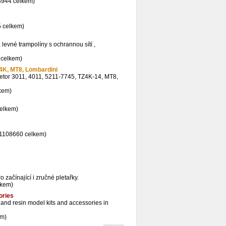
8944 celkem)
5 celkem)
evné trampolíny s ochrannou sítí ,
 celkem)
Z4K, MT8, Lombardini
 Zetor 3011, 4011, 5211-7745, TZ4K-14, MT8,
kem)
celkem)
 1108660 celkem)
o začínající i zručné pletařky.
lkem)
ories
c and resin model kits and accessories in
em)