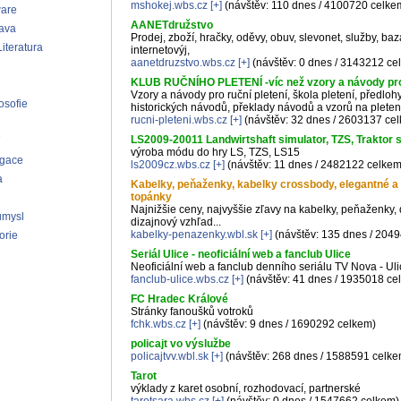
mshokej.wbs.cz
[+]
(návštěv: 110 dnes / 4100720 celke
ware
AANETdružstvo
ava
Prodej, zboží, hračky, oděvy, obuv, slevonet, služby, baza
iteratura
internetovýj,
aanetdruzstvo.wbs.cz
[+]
(návštěv: 0 dnes / 3143212 ce
KLUB RUČNÍHO PLETENÍ -víc než vzory a návody pro 
Vzory a návody pro ruční pletení, škola pletení, předloh
osofie
historických návodů, překlady návodů a vzorů na pleten
rucni-pleteni.wbs.cz
[+]
(návštěv: 32 dnes / 2603137 ce
LS2009-20011 Landwirtshaft simulator, TZS, Traktor s
výroba módu do hry LS, TZS, LS15
agace
ls2009cz.wbs.cz
[+]
(návštěv: 11 dnes / 2482122 celkem
a
Kabelky, peňaženky, kabelky crossbody, elegantné a 
topánky
Najnižšie ceny, najvyššie zľavy na kabelky, peňaženk
ůmysl
dizajnový vzhľad...
kabelky-penazenky.wbl.sk
[+]
(návštěv: 135 dnes / 204
orie
Seriál Ulice - neoficiální web a fanclub Ulice
Neoficiální web a fanclub denního seriálu TV Nova - Uli
fanclub-ulice.wbs.cz
[+]
(návštěv: 41 dnes / 1935018 ce
FC Hradec Králové
Stránky fanoušků votroků
fchk.wbs.cz
[+]
(návštěv: 9 dnes / 1690292 celkem)
policajt vo výslužbe
policajtvv.wbl.sk
[+]
(návštěv: 268 dnes / 1588591 celke
Tarot
výklady z karet osobní, rozhodovací, partnerské