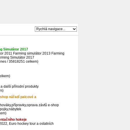
ng Simulátor 2017
tor 2011 Farming simulátor 2013 Farming
arming Simulátor 2017
dnes / 35818251 celkem)
celkem)
 a další přírodní produkty
em)
-shop nářadí palcové a
ahováky,přípravky,oprava závtů e-shop
pojky,nábytek
kem)
entačního hokeje
2022, Euro hockey tour a ostatních