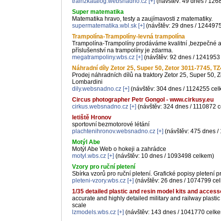
trainzkatalog.websnadno.cz
[+]
(návštěv: 49 dnes / 126
Super matematika
Matematika hravo, testy a zaujímavosti z matematiky.
supermatematika.wbl.sk
[+]
(návštěv: 29 dnes / 124497
Trampolína-Trampolíny-levná trampolína
Trampolína-Trampolíny prodáváme kvalitní ,bezpečné a l
příslušenství na trampolíny je zdarma.
megatrampoliny.wbs.cz
[+]
(návštěv: 92 dnes / 1241953
Náhradní díly Zetor 25, Super 50, Zetor 3011-7745, T
Prodej náhradních dílů na traktory Zetor 25, Super 50,
Lombardini
dily.websnadno.cz
[+]
(návštěv: 304 dnes / 1124255 cel
Circus photographer Petr Gongol - www.cirkusy.eu
cirkus.websnadno.cz
[+]
(návštěv: 324 dnes / 1110872 
letiště Hronov
sportovní bezmotorové létání
plachtenihronov.websnadno.cz
[+]
(návštěv: 475 dnes /
Motýl Abe
Motýl Abe Web o hokeji a zahrádce
motyl.wbs.cz
[+]
(návštěv: 10 dnes / 1093498 celkem)
Vzory pro ruční pletení
Sbírka vzorů pro ruční pletení. Grafické popisy pletení pr
pleteni-vzory.wbs.cz
[+]
(návštěv: 26 dnes / 1074799 ce
1/35 detailed plastic and resin model kits and access
accurate and highly detailed military and railway plasti
scale
lzmodels.wbs.cz
[+]
(návštěv: 143 dnes / 1041770 celk