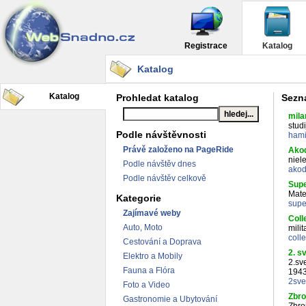
Registrace
Katalog
Katalog
Katalog
Prohledat katalog
Sezna
mila
studi
Podle návštěvnosti
hami
Právě založeno na PageRide
Akod
niel
Podle návštěv dnes
akod
Podle návštěv celkově
Sup
Mate
Kategorie
supe
Zajímavé weby
Coll
Auto, Moto
mili
coll
Cestování a Doprava
2. s
Elektro a Mobily
2.sv
Fauna a Flóra
1943
2sve
Foto a Video
Zbro
Gastronomie a Ubytování