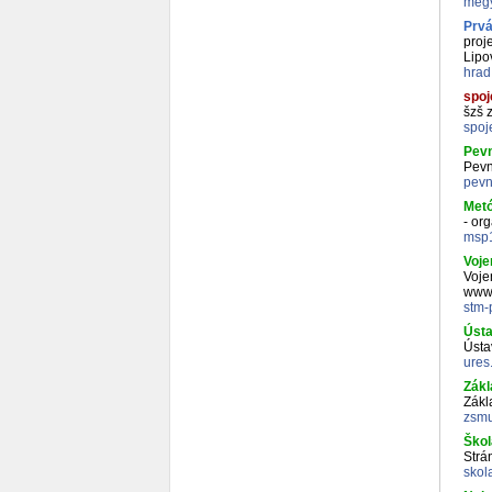
megy
Prvá
proj
Lipo
hrad
spoj
šzš 
spoj
Pevn
Pevn
pevn
Metó
- or
msp1
Voje
Voje
www 
stm-
Ústa
Ústa
ures
Zákl
Zákl
zsmu
Škol
Strá
skol