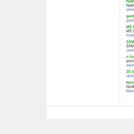
Najm
Najm
akir
gar
gard
MŠ S
MŠ S
msst
ZÁM
ZÁM
zame
v če
proc
ada
ZŠ S
skol
Nort
Nort
8kav