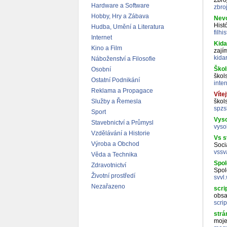
Zbro
Hardware a Software
zbro
Hobby, Hry a Zábava
Nevo
Histó
Hudba, Umění a Literatura
filhi
Internet
Kida
Kino a Film
zají
kida
Náboženství a Filosofie
Škol
Osobní
škol
Ostatní Podnikání
inter
Reklama a Propagace
Vítej
Služby a Řemesla
škols
spzs
Sport
Vyso
Stavebnictví a Průmysl
vyso
Vzdělávání a Historie
Vs s
Výroba a Obchod
Soci
vssv
Věda a Technika
Spol
Zdravotnictví
Spol
Životní prostředí
svvl
Nezařazeno
scri
obsa
scri
strá
moje