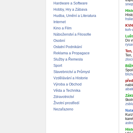
uspo
Hardware a Software
snep
Hobby, Hry a Zábava
Hist
Hist
Hudba, Umění a Literatura
hsli
Internet
KVH
Kino a Film
kvh-
Náboženství a Filosofie
Luš
Do v
Osobní
rysa
Ostatní Podnikání
Ten‚
Reklama a Propagace
Ten‚
Služby a Řemesla
zloc
Sport
Blíž
Spol
Stavebnictví a Průmysl
bliz
Vzdělávání a Historie
před
Výroba a Obchod
nabí
abat
Věda a Technika
Zákl
Zdravotnictví
škol
Životní prostředí
zsbl
Nezařazeno
Nata
Kurz
karet
astr
Hist