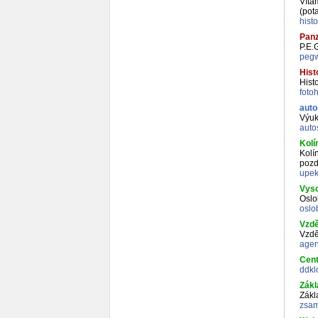
Vítá
(pot
hist
Panz
P.E.G
pegw
Hist
Hist
foto
auto
Výuk
auto
Kolí
Kolí
pozdr
upek
Vyso
Oslo
oslo
Vzdě
Vzdě
agen
Cent
ddkl
Zákl
Zákl
zsam