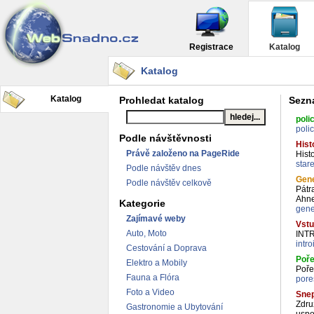
Registrace
Katalog
Katalog
Katalog
Prohledat katalog
Sezna
poli
polic
Podle návštěvnosti
Hist
Právě založeno na PageRide
Hist
star
Podle návštěv dnes
Gene
Podle návštěv celkově
Pátr
Ahne
Kategorie
gene
Zajímavé weby
Vstu
Auto, Moto
INT
intro
Cestování a Doprava
Poře
Elektro a Mobily
Poře
Fauna a Flóra
pore
Foto a Video
Sne
Zdru
Gastronomie a Ubytování