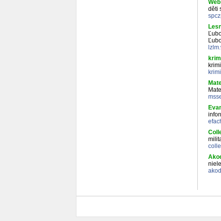
Web 
děti
spcz
Lesn
Ľubo
Ľubo
lzlm
krim
krim
krim
Mate
Mate
msse
Evan
info
efac
Coll
mili
coll
Akod
niel
akod