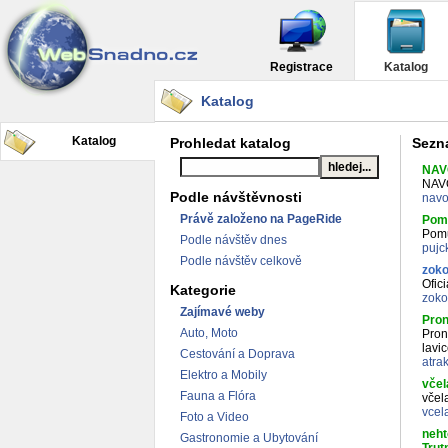
Registrace
Katalog
Katalog
Katalog
Prohledat katalog
Sezna
NAVO
NAVO
Podle návštěvnosti
navo
Právě založeno na PageRide
Pom
Pomů
Podle návštěv dnes
pujc
Podle návštěv celkově
zok
Ofic
Kategorie
zoko
Zajímavé weby
Pron
Auto, Moto
Pron
lavi
Cestování a Doprava
atra
Elektro a Mobily
včel
Fauna a Flóra
včel
vcel
Foto a Video
neht
Gastronomie a Ubytování