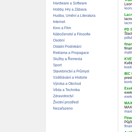
Trut
Hardware a Software
Leon
leon
Hobby, Hry a Zábava
Lac
Hudba, Umění a Literatura
lacn
Internet
lacn
Kino a Film
PD S
Šlac
Náboženství a Filosofie
pdtu
Osobní
fina
Ostatní Podnikání
fina
matr
Reklama a Propagace
Služby a Řemesla
KVE
Květ
Sport
kvet
Stavebnictví a Průmysl
IBC 
Vzdělávání a Historie
pred
kont
Výroba a Obchod
Exek
Věda a Technika
exek
Zdravotnictví
exek
Životní prostředí
MAX
MAX
Nezařazeno
maxi
Fina
Půjč
fina