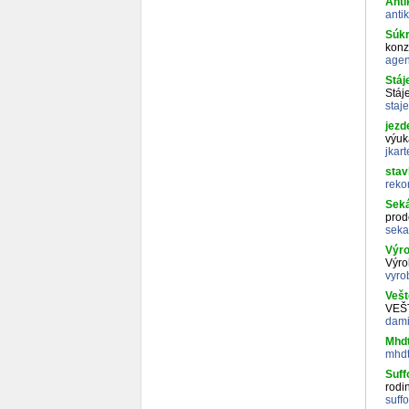
Anti
anti
Súkr
konz
agen
Stáj
Stáj
staj
jezd
výuk
jkar
stav
reko
Seká
prod
seka
Výro
Výro
vyro
Vešt
VEŠ
dami
Mhdt
mhdt
Suff
rodi
suff