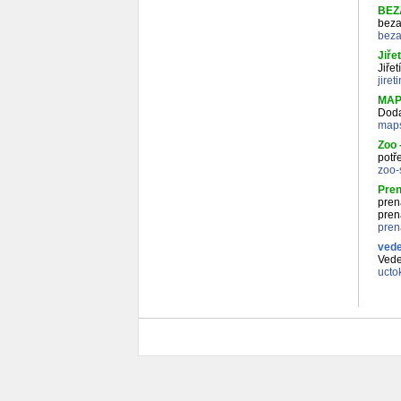
BEZA
beza
beza
Jiře
Jiřet
jiret
MAP‚
Doda
map
Zoo 
potř
zoo-
Pren
pren
pren
pren
vede
Vede
ucto