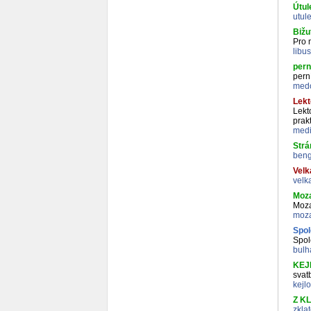
Útul
utul
Bižu
Pro 
libu
pern
pern
medo
Lekt
Lekt
prak
medi
Strá
beng
Velk
velk
Moza
Moza
moza
Spol
Spol
bulh
KEJ
svat
kejl
Z K
zkla