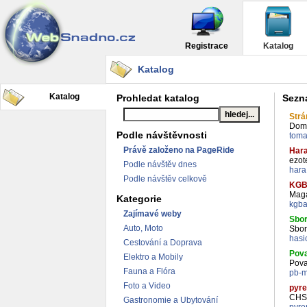
Registrace
Katalog
Katalog
Katalog
Prohledat katalog
Sezn
Str
Dom
Podle návštěvnosti
toma
Právě založeno na PageRide
Hara
ezot
Podle návštěv dnes
hara
Podle návštěv celkově
KGB
Maga
Kategorie
kgba
Zajímavé weby
Sbor
Auto, Moto
Sbor
hasi
Cestování a Doprava
Pova
Elektro a Mobily
Pova
Fauna a Flóra
pb-m
Foto a Video
pyr
CHS 
Gastronomie a Ubytování