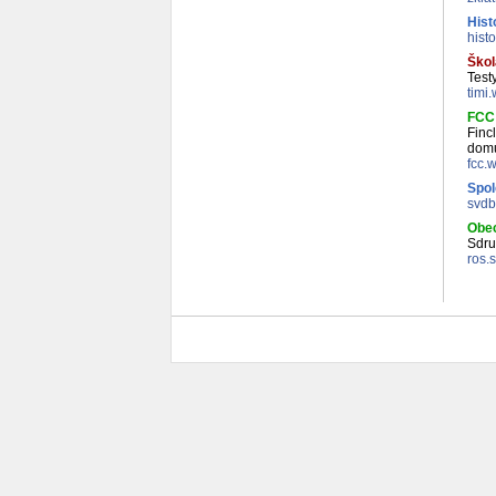
Hist
hist
Škol
Testy
timi.
FCC 
Finc
domu
fcc.
Spol
svdb
Obec
Sdru
ros.