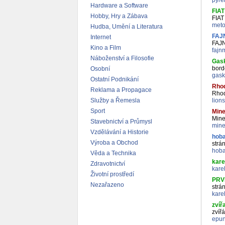
pyre
Hardware a Software
FIAT
Hobby, Hry a Zábava
FIAT
met
Hudba, Umění a Literatura
FAJ
Internet
FAJ
Kino a Film
fajn
Náboženství a Filosofie
Gas
bord
Osobní
gask
Ostatní Podnikání
Rhod
Reklama a Propagace
Rhod
Služby a Řemesla
lion
Sport
Mine
Mine
Stavebnictví a Průmysl
mine
Vzdělávání a Historie
hobar
Výroba a Obchod
strá
hoba
Věda a Technika
kare
Zdravotnictví
kare
Životní prostředí
PRV
Nezařazeno
strán
kare
zvíř
zvířá
epun